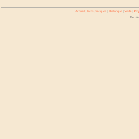
Accueil
|
Infos pratiques
|
Historique
|
Visite
|
Pro
Dernièr